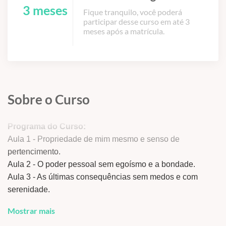
3 meses
Fique tranquilo, você poderá
participar desse curso em até 3
meses após a matrícula.
Sobre o Curso
Programa do Curso:
Aula 1 - Propriedade de mim mesmo e senso de
pertencimento.
Aula 2 - O poder pessoal sem egoísmo e a bondade.
Aula 3 - As últimas consequências sem medos e com
serenidade.
Aula 4 - A presentificação, o domínio do tempo e a
Mostrar mais
imortalidade pessoal.