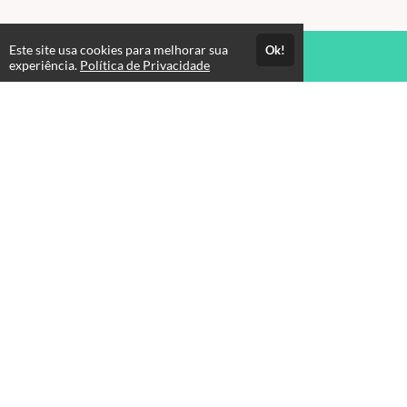
Este site usa cookies para melhorar sua
Ok!
Acesso por 3 meses
experiência.
Política de Privacidade
Estude quando e onde quiser
Atendimento
Fale Conosco
CNPJ: 00.405.171/0001-09
Páginas