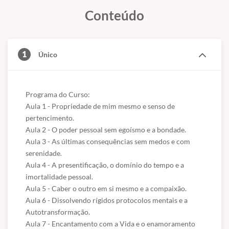
Aula 5 - Caber o outro em si mesmo e a compaixão.
Conteúdo
Aula 6 - Dissolvendo rígidos protocolos mentais e a
Autotransformação.
Aula 7 - Encantamento com a Vida e o enamoramento com
o Divino.
1
Único
Aula 8 - Felicidade sem culpa e com compartilhamento da
vida.
Aula 9 - O Bom da vida, do destino e da espiritualidade
Programa do Curso:

pessoal.
Aula 1 - Propriedade de mim mesmo e senso de 
Aula 10 - Divina Conexão e o sentimento de amor.
pertencimento.

Aula 2 - O poder pessoal sem egoísmo e a bondade.

Aula 3 - As últimas consequências sem medos e com 
serenidade.

Aula 4 - A presentificação, o domínio do tempo e a 
imortalidade pessoal.

Aula 5 - Caber o outro em si mesmo e a compaixão.

Aula 6 - Dissolvendo rígidos protocolos mentais e a 
Autotransformação.

Aula 7 - Encantamento com a Vida e o enamoramento 